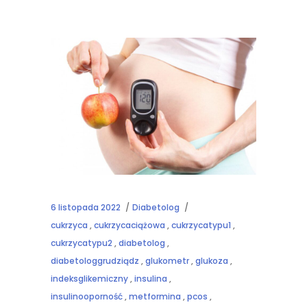
6 listopada 2022
Diabetolog
cukrzyca
,
cukrzycaciążowa
,
cukrzycatypu1
,
cukrzycatypu2
,
diabetolog
,
diabetologgrudziądz
,
glukometr
,
glukoza
,
indeksglikemiczny
,
insulina
,
insulinooporność
,
metformina
,
pcos
,