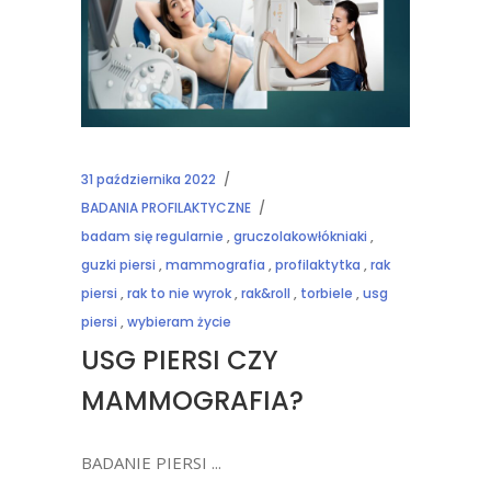
31 października 2022
BADANIA PROFILAKTYCZNE
badam się regularnie
,
gruczolakowłókniaki
,
guzki piersi
,
mammografia
,
profilaktytka
,
rak
piersi
,
rak to nie wyrok
,
rak&roll
,
torbiele
,
usg
piersi
,
wybieram życie
USG PIERSI CZY
MAMMOGRAFIA?
BADANIE PIERSI