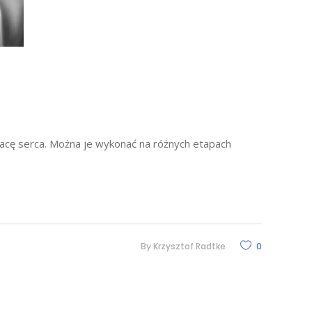
racę serca. Można je wykonać na różnych etapach
By
Krzysztof Radtke
0