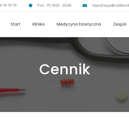
6 79 79 79
Pon - Pt: 8:00 - 20:00
rejestracja@radtkecli
Start
Klinika
Medycyna Estetyczna
Zespół
Cennik
Home
/
Cennik