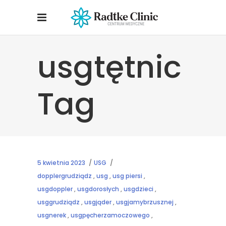
usgtętnic
Tag
5 kwietnia 2023
USG
dopplergrudziądz
,
usg
,
usg piersi
,
usgdoppler
,
usgdorosłych
,
usgdzieci
,
usggrudziądz
,
usgjąder
,
usgjamybrzusznej
,
usgnerek
,
usgpęcherzamoczowego
,