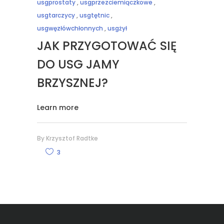
usgprostaty
,
usgprzezciemiączkowe
,
usgtarczycy
,
usgtętnic
,
usgwęzłówchłonnych
,
usgżył
JAK PRZYGOTOWAĆ SIĘ
DO USG JAMY
BRZYSZNEJ?
Learn more
By
Krzysztof Radtke
3