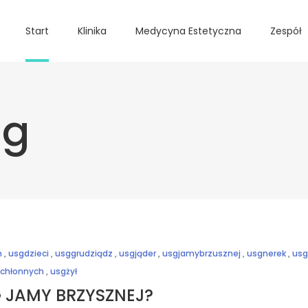
Start
Klinika
Medycyna Estetyczna
Zespół
ag
h
,
usgdzieci
,
usggrudziądz
,
usgjąder
,
usgjamybrzusznej
,
usgnerek
,
us
chłonnych
,
usgżył
 JAMY BRZYSZNEJ?