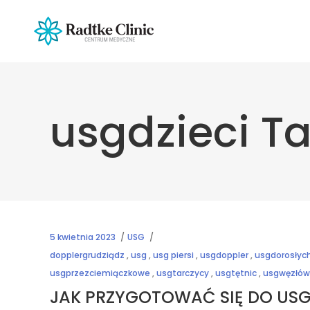
usgdzieci T
5 kwietnia 2023
USG
dopplergrudziądz
,
usg
,
usg piersi
,
usgdoppler
,
usgdorosłyc
usgprzezciemiączkowe
,
usgtarczycy
,
usgtętnic
,
usgwęzłów
JAK PRZYGOTOWAĆ SIĘ DO USG