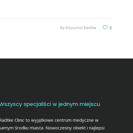
By
Krzysztof Radtke
3
Wszyscy specjaliści w jednym miejscu
Radtke Clinic to wyjątkowe centrum medyczne w
samym środku miasta. Nowoczesny obiekt i najlepsi