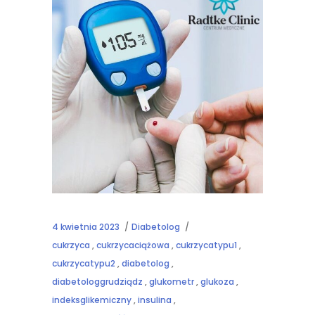
4 kwietnia 2023
Diabetolog
cukrzyca
,
cukrzycaciążowa
,
cukrzycatypu1
,
cukrzycatypu2
,
diabetolog
,
diabetologgrudziądz
,
glukometr
,
glukoza
,
indeksglikemiczny
,
insulina
,