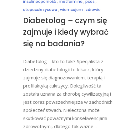
insulinooporność
,
metformina
,
pcos
,
stopacukrzycowa
,
wiemcojem
,
zdrowie
Diabetolog – czym się
zajmuje i kiedy wybrać
się na badania?
Diabetolog – kto to taki? Specjalista z
dziedziny diabetologii to lekarz, który
zajmuje się diagnozowaniem, terapią i
profilaktyką cukrzycy. Dolegliwość ta
została uznana za chorobę cywilizacyjną i
jest coraz powszechniejsza w zachodnich
społeczeństwach. Nieleczona może
skutkować poważnymi konsekwencjami
zdrowotnymi, dlatego tak ważne