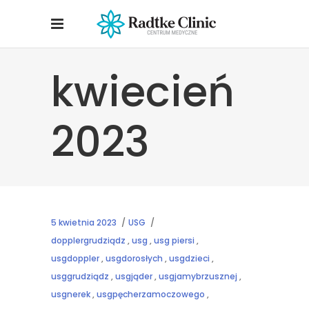
kwiecień
2023
5 kwietnia 2023
USG
dopplergrudziądz
,
usg
,
usg piersi
,
usgdoppler
,
usgdorosłych
,
usgdzieci
,
usggrudziądz
,
usgjąder
,
usgjamybrzusznej
,
usgnerek
,
usgpęcherzamoczowego
,