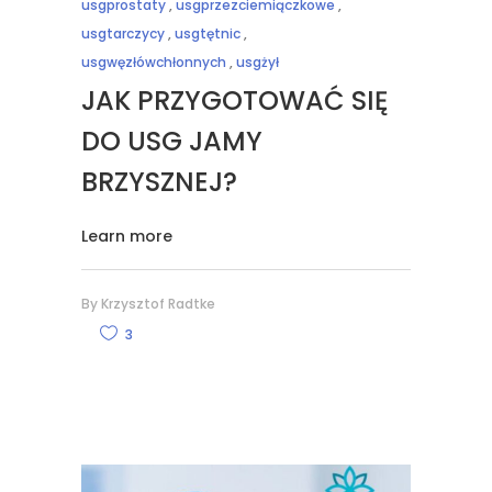
usgprostaty
,
usgprzezciemiączkowe
,
usgtarczycy
,
usgtętnic
,
usgwęzłówchłonnych
,
usgżył
JAK PRZYGOTOWAĆ SIĘ
DO USG JAMY
BRZYSZNEJ?
Learn more
By
Krzysztof Radtke
3