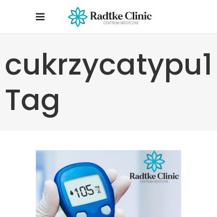
cukrzycatypu1
Tag