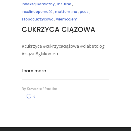
indeksglikemiczny
,
insulina
,
insulinooporność
,
metformina
,
pcos
,
stopacukrzycowa
,
wiemcojem
CUKRZYCA CIĄŻOWA
#cukrzyca #cukrzycaciążowa #diabetolog
#ciąża #glukometr
Learn more
By
Krzysztof Radtke
2