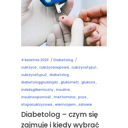
4 kwietnia 2023
Diabetolog
cukrzyca
,
cukrzycaciążowa
,
cukrzycatypu1
,
cukrzycatypu2
,
diabetolog
,
diabetologgrudziądz
,
glukometr
,
glukoza
,
indeksglikemiczny
,
insulina
,
insulinooporność
,
metformina
,
pcos
,
stopacukrzycowa
,
wiemcojem
,
zdrowie
Diabetolog – czym się
zajmuje i kiedy wybrać