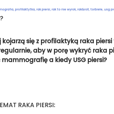
ografia
,
profilaktytka
,
rak piersi
,
rak to nie wyrok
,
rak&roll
,
torbiele
,
usg pi
?
 kojarzą się z profilaktyką raka pier
egularnie, aby w porę wykryć raka pie
ić mammografię a kiedy USG piersi?
EMAT RAKA PIERSI: