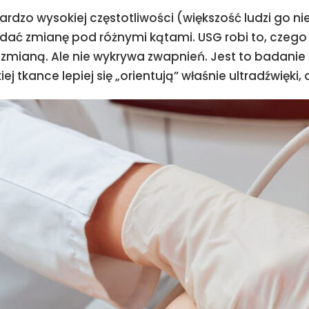
rdzo wysokiej częstotliwości (większość ludzi go nie
ądać zmianę pod różnymi kątami. USG robi to, czeg
 zmianą. Ale nie wykrywa zwapnień. Jest to badanie
iej tkance lepiej się „orientują” właśnie ultradźwięki