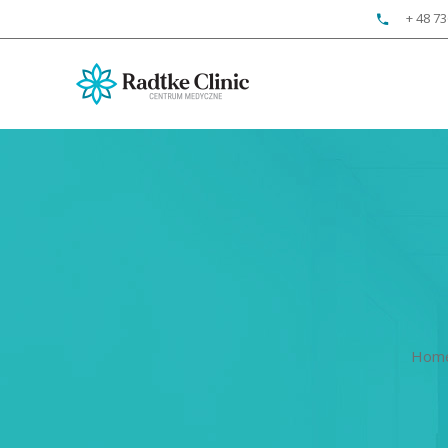
+ 48 73
Hom