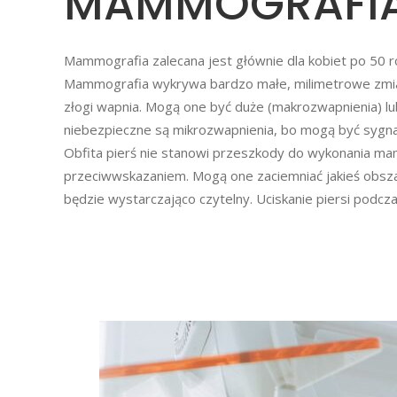
MAMMOGRAFI
Mammografia zalecana jest głównie dla kobiet po 50 rok
Mammografia wykrywa bardzo małe, milimetrowe zmiany,
złogi wapnia. Mogą one być duże (makrozwapnienia) lub
niebezpieczne są mikrozwapnienia, bo mogą być sygna
Obfita pierś nie stanowi przeszkody do wykonania mam
przeciwwskazaniem. Mogą one zaciemniać jakieś obsza
będzie wystarczająco czytelny. Uciskanie piersi podcza