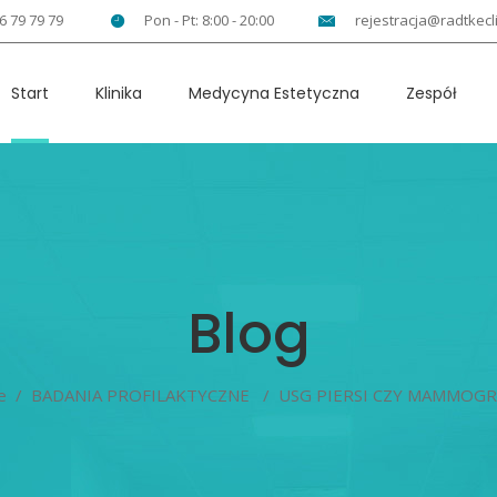
6 79 79 79
Pon - Pt: 8:00 - 20:00
rejestracja@radtkecli
Start
Klinika
Medycyna Estetyczna
Zespół
Blog
e
/
BADANIA PROFILAKTYCZNE
/
USG PIERSI CZY MAMMOGR