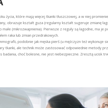
A
u życia, które mają więcej tkanki tłuszczowej, a w niej promieni
 obrazuje kształt guza (regularny kształt sugeruje zmianę łago
 małe (mikrozwapnienia). Pierwsze z reguły są łagodne, ma je po
łem raka lub zmian przedrakowych.
mografii, podobnie jak męska pierś (u mężczyzn też wykonuje się 
ry tkanki, ale technik może zastosować odpowiednie metody prz
s badania, choć bolesne, nie jest niebezpieczne. Zresztą ucisk tr