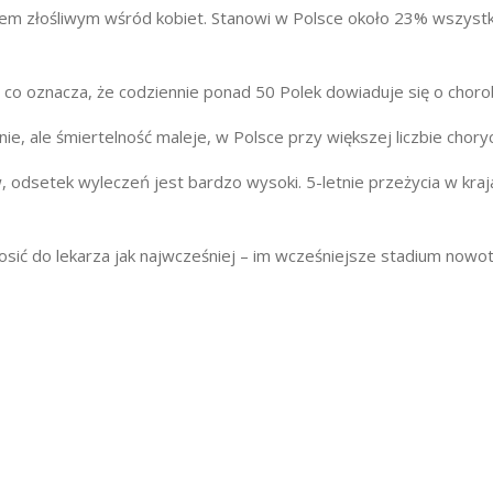
rem złośliwym wśród kobiet. Stanowi w Polsce około 23% wszystk
t, co oznacza, że codziennie ponad 50 Polek dowiaduje się o choro
e, ale śmiertelność maleje, w Polsce przy większej liczbie chory
 odsetek wyleczeń jest bardzo wysoki. 5-letnie przeżycia w kraj
łosić do lekarza jak najwcześniej – im wcześniejsze stadium nowo