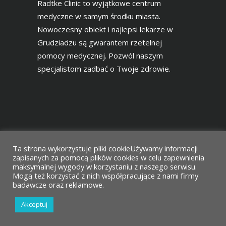
Radtke Clinic to wyjątkowe centrum
medyczne w samym środku miasta.
Nowoczesny obiekt i najlepsi lekarze w
Grudziadzu są gwarantem rzetelnej
pomocy medycznej. Pozwól naszym
specjalistom zadbać o Twoje zdrowie.
Ta strona wykorzystuje pliki cookieUżywamy informacji
zapisanych za pomocą plików cookies w celu zapewnienia
maksymalnej wygody w korzystaniu z naszego serwisu.
Mogą też korzystać z nich współpracujące z nami firmy
Projekt i wykonanie
Agencja Reklamowa
badawcze oraz reklamowe.
Vimak
Akceptuj