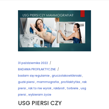
31 października 2022
BADANIA PROFILAKTYCZNE
badam się regularnie
,
gruczolakowłókniaki
,
guzki piersi
,
mammografia
,
profilaktytka
,
rak
piersi
,
rak to nie wyrok
,
rak&roll
,
torbiele
,
usg
piersi
,
wybieram życie
USG PIERSI CZY