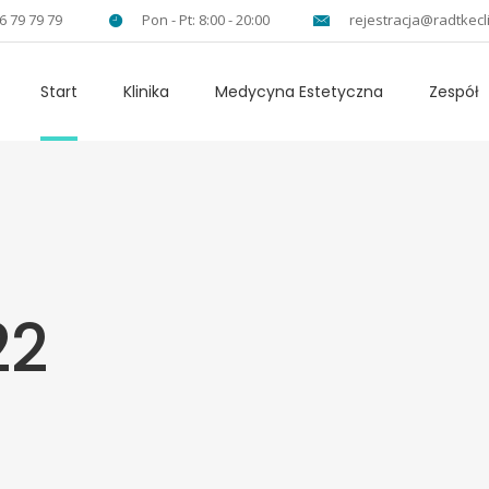
6 79 79 79
Pon - Pt: 8:00 - 20:00
rejestracja@radtkecli
Start
Klinika
Medycyna Estetyczna
Zespół
22