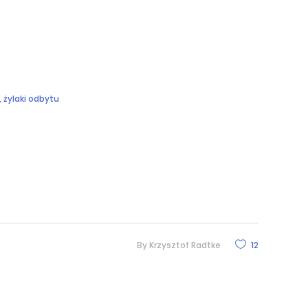
,
żylaki odbytu
By
Krzysztof Radtke
12