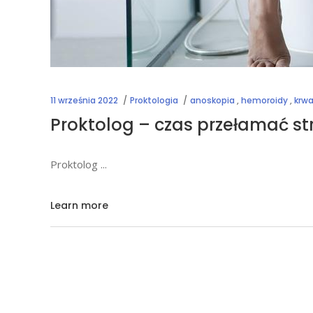
11 września 2022
Proktologia
anoskopia
,
hemoroidy
,
krwa
Proktolog – czas przełamać st
Proktolog
Learn more