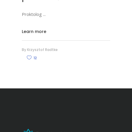
Proktolog
Learn more
By
Krzysztof Radtke
12