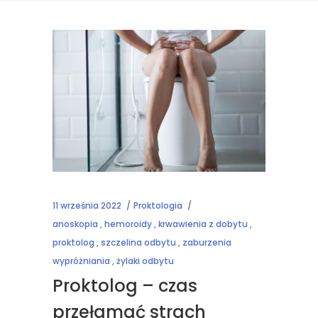
11 września 2022
Proktologia
anoskopia
,
hemoroidy
,
krwawienia z dobytu
,
proktolog
,
szczelina odbytu
,
zaburzenia
wypróżniania
,
żylaki odbytu
Proktolog – czas
przełamać strach