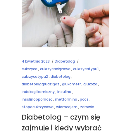
4 kwietnia 2023
Diabetolog
cukrzyca
,
cukrzycaciążowa
,
cukrzycatypu1
,
cukrzycatypu2
,
diabetolog
,
diabetologgrudziądz
,
glukometr
,
glukoza
,
indeksglikemiczny
,
insulina
,
insulinooporność
,
metformina
,
pcos
,
stopacukrzycowa
,
wiemcojem
,
zdrowie
Diabetolog – czym się
zajmuje i kiedy wybrać