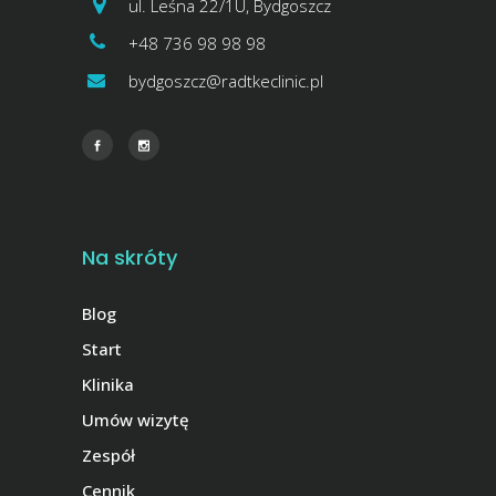
ul. Leśna 22/1U, Bydgoszcz
+48 736 98 98 98
bydgoszcz@radtkeclinic.pl
Na skróty
Blog
Start
Klinika
Umów wizytę
Zespół
Cennik