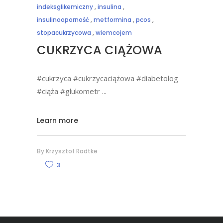
indeksglikemiczny
,
insulina
,
insulinooporność
,
metformina
,
pcos
,
stopacukrzycowa
,
wiemcojem
CUKRZYCA CIĄŻOWA
#cukrzyca #cukrzycaciążowa #diabetolog
#ciąża #glukometr
Learn more
By
Krzysztof Radtke
3