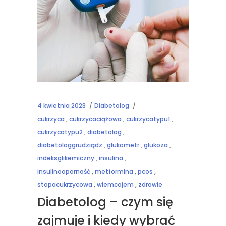
4 kwietnia 2023
Diabetolog
cukrzyca
,
cukrzycaciążowa
,
cukrzycatypu1
,
cukrzycatypu2
,
diabetolog
,
diabetologgrudziądz
,
glukometr
,
glukoza
,
indeksglikemiczny
,
insulina
,
insulinooporność
,
metformina
,
pcos
,
stopacukrzycowa
,
wiemcojem
,
zdrowie
Diabetolog – czym się
zajmuje i kiedy wybrać