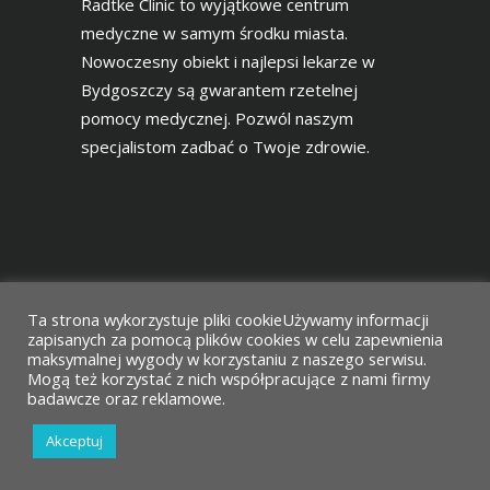
Radtke Clinic to wyjątkowe centrum
medyczne w samym środku miasta.
Nowoczesny obiekt i najlepsi lekarze w
Bydgoszczy są gwarantem rzetelnej
pomocy medycznej. Pozwól naszym
specjalistom zadbać o Twoje zdrowie.
Ta strona wykorzystuje pliki cookieUżywamy informacji
zapisanych za pomocą plików cookies w celu zapewnienia
maksymalnej wygody w korzystaniu z naszego serwisu.
Mogą też korzystać z nich współpracujące z nami firmy
Projekt i wykonanie
Agencja Reklamowa
badawcze oraz reklamowe.
Vimak
Akceptuj