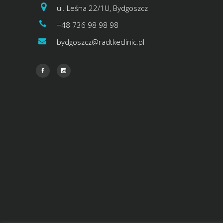
ul. Leśna 22/1U, Bydgoszcz
+48 736 98 98 98
bydgoszcz@radtkeclinic.pl