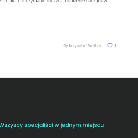
ich jak: -nietrzymanie moczu, -obniżenie narządów
By
Krzysztof Radtke
1
Wszyscy specjaliści w jednym miejscu