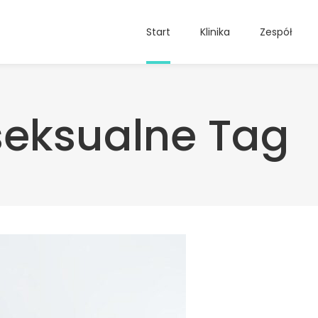
Start
Klinika
Zespół
seksualne Tag