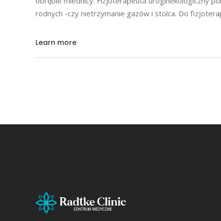
obrębie miednicy. Fizjoterapeuta uroginekologiczny p
rodnych -czy nietrzymanie gazów i stolca. Do fizjote
Learn more