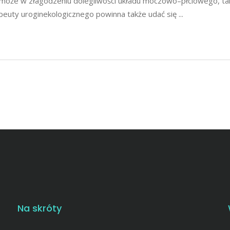
omoże w złagodzeniu dolegliwości układu moczowo–płciowego, tak
rapeuty uroginekologicznego powinna także udać się
Na skróty