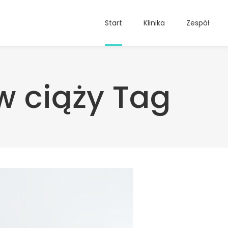
Start
Klinika
Zespół
 w ciąży Tag