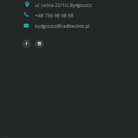
ul. Leśna 22/1U, Bydgoszcz
+48 736 98 98 98
bydgoszcz@radtkeclinic.pl