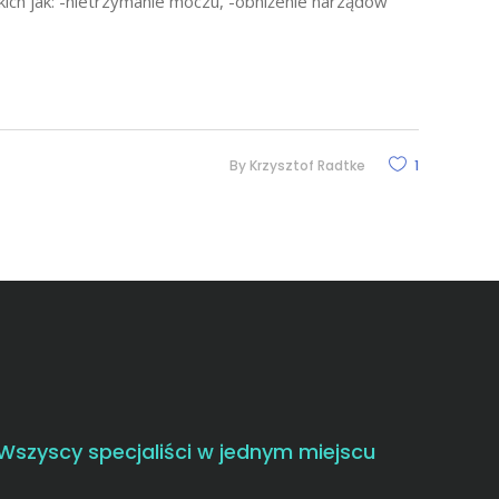
ich jak: -nietrzymanie moczu, -obniżenie narządów
By
Krzysztof Radtke
1
Wszyscy specjaliści w jednym miejscu