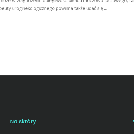
omoże w złagodzeniu dolegliwości układu moczowo–płciowego, tak
rapeuty uroginekologicznego powinna także udać się
Na skróty