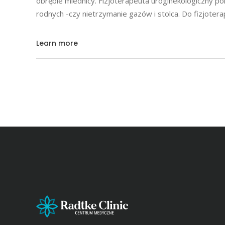
obrębie miednicy. Fizjoterapeuta uroginekologiczny p
rodnych -czy nietrzymanie gazów i stolca. Do fizjote
Learn more