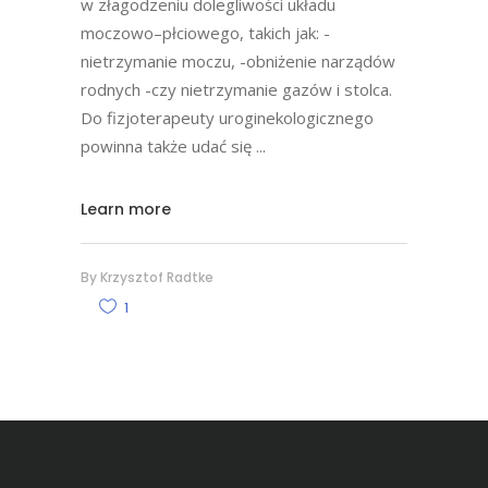
w złagodzeniu dolegliwości układu
moczowo–płciowego, takich jak: -
nietrzymanie moczu, -obniżenie narządów
rodnych -czy nietrzymanie gazów i stolca.
Do fizjoterapeuty uroginekologicznego
powinna także udać się
Learn more
By
Krzysztof Radtke
1