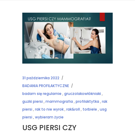
31 października 2022
BADANIA PROFILAKTYCZNE
badam się regularnie
,
gruczolakowłókniaki
,
guzki piersi
,
mammografia
,
profilaktytka
,
rak
piersi
,
rak to nie wyrok
,
rak&roll
,
torbiele
,
usg
piersi
,
wybieram życie
USG PIERSI CZY