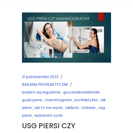
31 października 2022
BADANIA PROFILAKTYCZNE
badam się regularnie
,
gruczolakowłókniaki
,
guzki piersi
,
mammografia
,
profilaktytka
,
rak
piersi
,
rak to nie wyrok
,
rak&roll
,
torbiele
,
usg
piersi
,
wybieram życie
USG PIERSI CZY