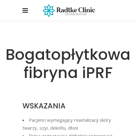
Bogatopłytkowa
fibryna iPRF
WSKAZANIA
Pacjenci wymagający rewitalizacji skóry
twarzy, szyi, dekoltu, dłoni
Skóra wymagająca głębokiej regeneracji