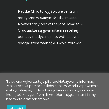
Radtke Clinic to wyjątkowe centrum
medyczne w samym środku miasta.
Nowoczesny obiekt i najlepsi lekarze w
Grudziadzu są gwarantem rzetelnej
pomocy medycznej. Pozwól naszym
specjalistom zadbać o Twoje zdrowie.
Ta strona wykorzystuje pliki cookieUżywamy informacji
zapisanych za pomocą plików cookies w celu zapewnienia
maksymalnej wygody w korzystaniu z naszego serwisu.
Mogą też korzystać z nich współpracujące z nami firmy
Projekt i wykonanie
Agencja Reklamowa
badawcze oraz reklamowe.
Vimak
Akceptuj