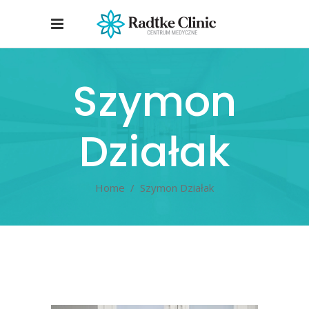
Szymon
Działak
Home
/
Szymon Działak