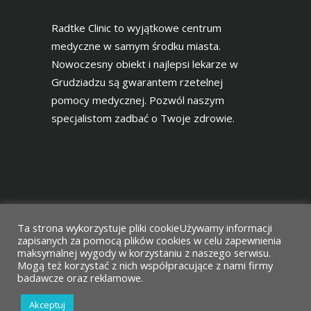
Radtke Clinic to wyjątkowe centrum
medyczne w samym środku miasta.
Nowoczesny obiekt i najlepsi lekarze w
Grudziadzu są gwarantem rzetelnej
pomocy medycznej. Pozwól naszym
specjalistom zadbać o Twoje zdrowie.
Ta strona wykorzystuje pliki cookieUżywamy informacji
zapisanych za pomocą plików cookies w celu zapewnienia
maksymalnej wygody w korzystaniu z naszego serwisu.
Mogą też korzystać z nich współpracujące z nami firmy
Projekt i wykonanie
Agencja Reklamowa
badawcze oraz reklamowe.
Vimak
Akceptuj