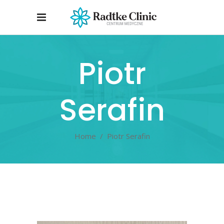
Piotr
Serafin
Home
/
Piotr Serafin