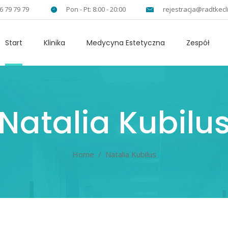
6 79 79 79
Pon - Pt: 8:00 - 20:00
rejestracja@radtkecli
Start
Klinika
Medycyna Estetyczna
Zespół
Natalia Kubilu
Home
/
Natalia Kubilus