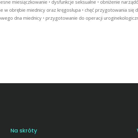
lesne miesiączkowanie • dysfunkcje seksualne • obniżenie narządó
́le w obrębie miednicy oraz kręgosłupa • chęć przygotowania sie
wego dna miednicy • przygotowanie do operacji uroginekologicznej
Na skróty