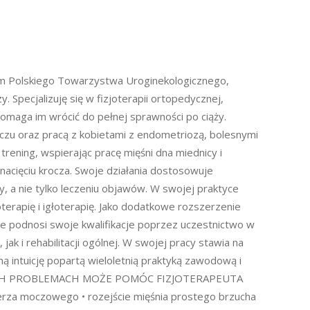
atem Polskiego Towarzystwa Uroginekologicznego,
Specjalizuję się w fizjoterapii ortopedycznej,
omaga im wrócić do pełnej sprawności po ciąży.
czu oraz pracą z kobietami z endometriozą, bolesnymi
rening, wspierając pracę mięśni dna miednicy i
z nacięciu krocza. Swoje działania dostosowuje
y, a nie tylko leczeniu objawów. W swojej praktyce
terapię i igłoterapię. Jako dodatkowe rozszerzenie
nie podnosi swoje kwalifikacje poprzez uczestnictwo w
 jak i rehabilitacji ogólnej. W swojej pracy stawia na
 intuicję popartą wieloletnią praktyką zawodową i
 JAKICH PROBLEMACH MOŻE POMÓC FIZJOTERAPEUTA
a moczowego • rozejście mięśnia prostego brzucha