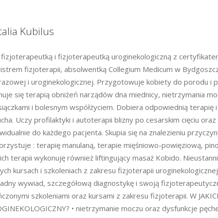
alia Kubilus
 fizjoterapeutką i fizjoterapeutką uroginekologiczną z certyfik
strem fizjoterapii, absolwentką Collegium Medicum w Bydgoszczy. 
azowej i uroginekologicznej. Przygotowuje kobiety do porodu i p
uje się terapią obniżeń narządów dna miednicy, nietrzymania mo
iączkami i bolesnym współżyciem. Dobiera odpowiednią terapię i t
cha. Uczy profilaktyki i autoterapii blizny po cesarskim cięciu ora
widualnie do każdego pacjenta. Skupia się na znalezieniu przyczyn
rzystuje : terapię manulaną, terapie mięśniowo-powięziową, pino
ch terapii wykonuję również liftingujący masaż Kobido. Nieustan
nych kursach i szkoleniach z zakresu fizjoterapii uroginekologicznej,
adny wywiad, szczegółową diagnostykę i swoją fizjoterapeutyczną
ńczonymi szkoleniami oraz kursami z zakresu fizjoterapii. W
INEKOLOGICZNY? • nietrzymanie moczu oraz dysfunkcje pęcherz