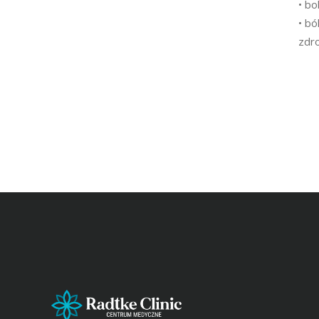
• bo
• bo
zdro