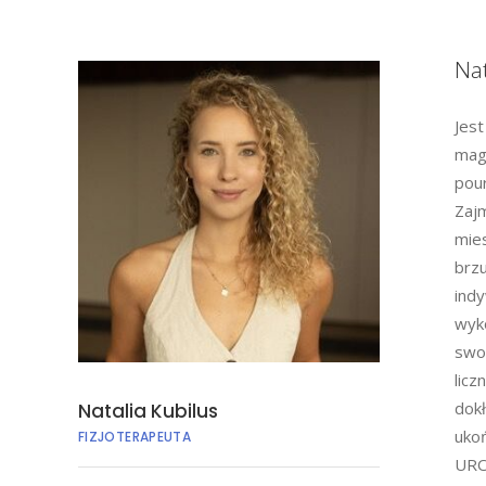
Nat
Jest
magi
pour
Zajm
mies
brzu
indy
wyko
swoi
licz
dokł
Natalia Kubilus
uko
FIZJOTERAPEUTA
UROG