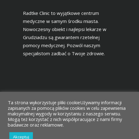
Radtke Clinic to wyjątkowe centrum
medyczne w samym środku miasta.
Nowoczesny obiekt i najlepsi lekarze w
Grudziadzu są gwarantem rzetelnej
pomocy medycznej. Pozwól naszym
specjalistom zadbać o Twoje zdrowie.
Ta strona wykorzystuje pliki cookieUżywamy informacji
zapisanych za pomocą plików cookies w celu zapewnienia
maksymalnej wygody w korzystaniu z naszego serwisu.
Mogą też korzystać z nich współpracujące z nami firmy
Projekt i wykonanie
Agencja Reklamowa
badawcze oraz reklamowe.
Vimak
Akceptuj