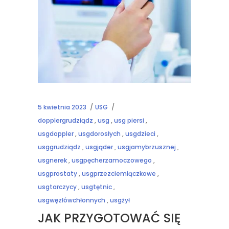
5 kwietnia 2023
USG
dopplergrudziądz
,
usg
,
usg piersi
,
usgdoppler
,
usgdorosłych
,
usgdzieci
,
usggrudziądz
,
usgjąder
,
usgjamybrzusznej
,
usgnerek
,
usgpęcherzamoczowego
,
usgprostaty
,
usgprzezciemiączkowe
,
usgtarczycy
,
usgtętnic
,
usgwęzłówchłonnych
,
usgżył
JAK PRZYGOTOWAĆ SIĘ