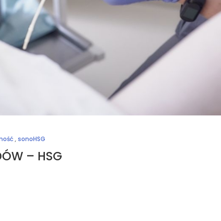
ność
,
sonoHSG
DÓW – HSG