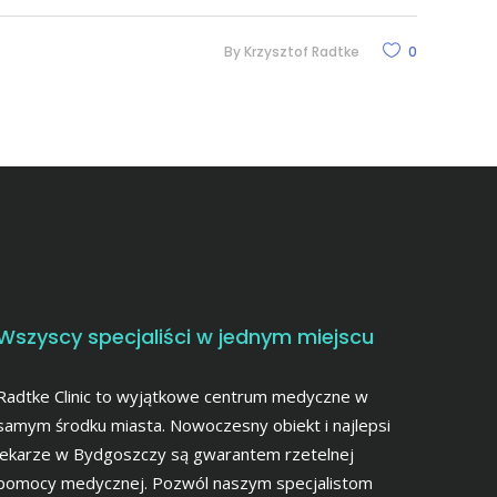
By
Krzysztof Radtke
0
Wszyscy specjaliści w jednym miejscu
Radtke Clinic to wyjątkowe centrum medyczne w
samym środku miasta. Nowoczesny obiekt i najlepsi
lekarze w Bydgoszczy są gwarantem rzetelnej
pomocy medycznej. Pozwól naszym specjalistom