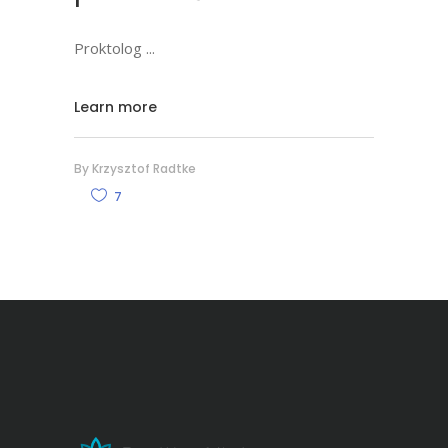
Proktolog
Learn more
By
Krzysztof Radtke
7