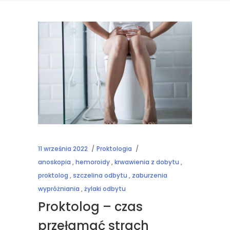
11 września 2022
Proktologia
anoskopia
,
hemoroidy
,
krwawienia z dobytu
,
proktolog
,
szczelina odbytu
,
zaburzenia
wypróżniania
,
żylaki odbytu
Proktolog – czas
przełamać strach