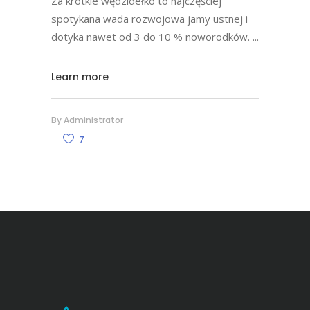
Za krótkie wędzidełko to najczęściej
spotykana wada rozwojowa jamy ustnej i
dotyka nawet od 3 do 10 % noworodków.
Learn more
By
Administrator
7