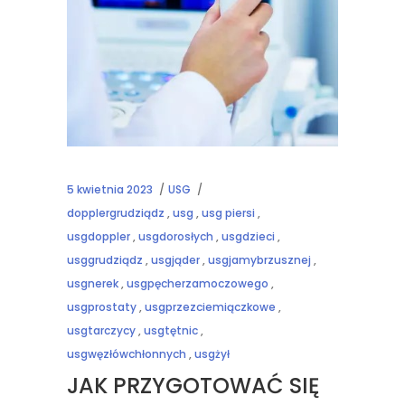
5 kwietnia 2023
USG
dopplergrudziądz
,
usg
,
usg piersi
,
usgdoppler
,
usgdorosłych
,
usgdzieci
,
usggrudziądz
,
usgjąder
,
usgjamybrzusznej
,
usgnerek
,
usgpęcherzamoczowego
,
usgprostaty
,
usgprzezciemiączkowe
,
usgtarczycy
,
usgtętnic
,
usgwęzłówchłonnych
,
usgżył
JAK PRZYGOTOWAĆ SIĘ