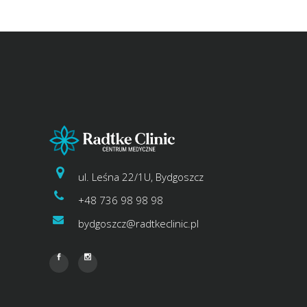
ul. Leśna 22/1U, Bydgoszcz
+48 736 98 98 98
bydgoszcz@radtkeclinic.pl